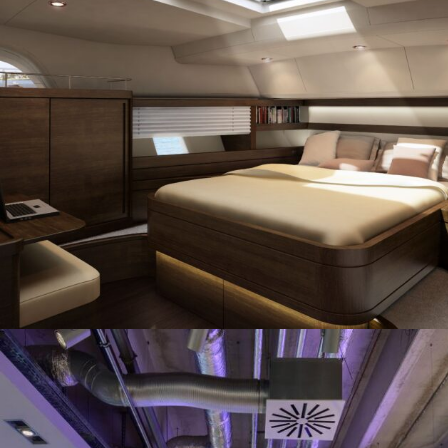
Diseño de camarote de yate
3D
/
interior