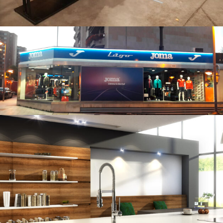
Tienda Deportiva en Gijón
interior
Diseño de cocinas
3D
/
cocinas