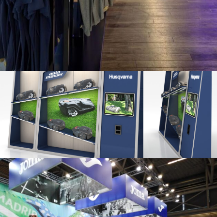
Diseño Panel para exposición de
producto
mobiliario
/
retail