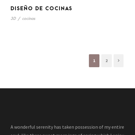
DISEÑO DE COCINAS
3D
/
cocinas
1
2
A wonderful serenity has taken possession of my entire